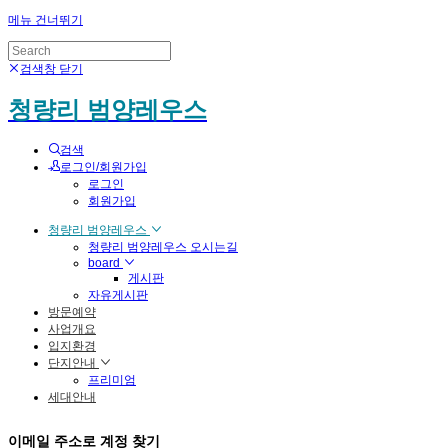
메뉴 건너뛰기
검색창 닫기
청량리 범양레우스
검색
로그인/회원가입
로그인
회원가입
청량리 범양레우스
청량리 범양레우스 오시는길
board
게시판
자유게시판
방문예약
사업개요
입지환경
단지안내
프리미엄
세대안내
이메일 주소로 계정 찾기