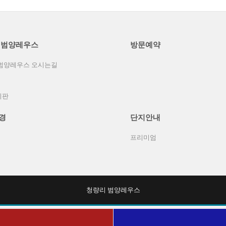
 범양레우스
방문예약
범양레우스 오시는길
시판
경
단지안내
프리미엄
청량리 범양레우스