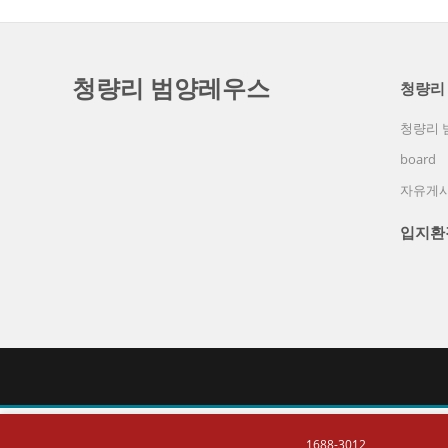
청량리 범양레우스
청량리
청량리 
board
자유게
입지환
1688-3012